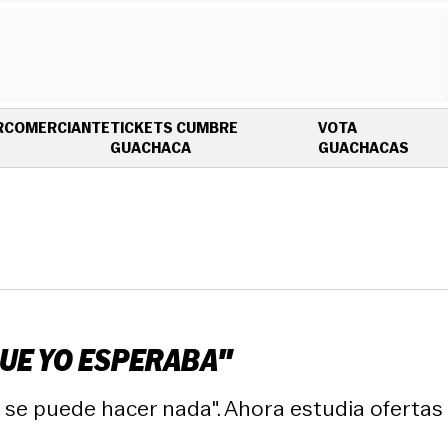
R
COMERCIANTE
TICKETS CUMBRE
VOTA
OPENS IN NEW WINDOW
OPEN
GUACHACA
GUACHACAS
QUE YO ESPERABA"
o se puede hacer nada". Ahora estudia ofertas