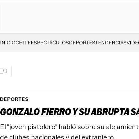
INICIO
CHILE
ESPECTÁCULOS
DEPORTES
TENDENCIAS
VIDE
DEPORTES
GONZALO FIERRO Y SU ABRUPTA SA
El "joven pistolero" habló sobre su alejamien
de clubes nacionales y del extranjero.