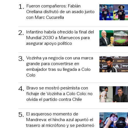
1
.
Fueron compañeros: Fabián
Orellana disfrutó de un asado junto
con Marc Cucurella
2
.
Infantino habría ofrecido la final del
Mundial 2030 a Marruecos para
asegurar apoyo político
3
.
Vozinha ya negocia con una marca
grande para convertirse en
embajador tras su llegada a Colo
Colo
4
.
Bravo se mostró pesimista con
fichaje de Vozinha a Colo Colo: no
olvida el partido contra Chile
5
.
El asqueroso momento de
Mandreva: el hincha azul apuntó el
trasero al micrófono y se pedorreó