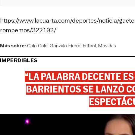
https://www.lacuarta.com/deportes/noticia/gaet
rompemos/322192/
Más sobre:
Colo Colo
Gonzalo Fierro
Fútbol
Movidas
IMPERDIBLES
“LA PALABRA DECENTE ES
BARRIENTOS SE LANZÓ C
ESPECTÁC