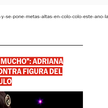
e-y-se-pone-metas-altas-en-colo-colo-este-ano-l
 MUCHO”: ADRIANA
ONTRA FIGURA DEL
ULO