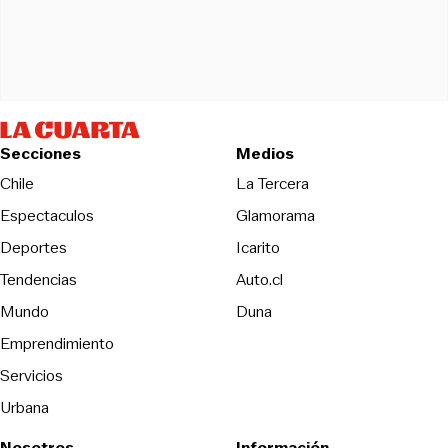
Secciones
Medios
Opens in new wind
Chile
La Tercera
Espectaculos
Glamorama
Opens in new window
Deportes
Icarito
Opens in new window
Tendencias
Auto.cl
Opens in new window
Mundo
Duna
Emprendimiento
Servicios
Urbana
Nosotros
Información