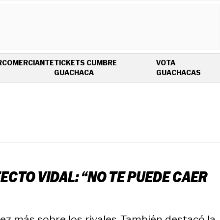
R
COMERCIANTE
TICKETS CUMBRE
VOTA
OPENS IN NEW WINDOW
OPEN
GUACHACA
GUACHACAS
ECTO VIDAL: “NO TE PUEDE CAER
ez más sobre los rivales. También destacó la