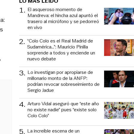
LO MÁS LEÍDO
1
.
El asqueroso momento de
Mandreva: el hincha azul apuntó el
a:
trasero al micrófono y se pedorreó
en vivo
os
2
.
“Colo Colo es el Real Madrid de
Sudamérica…”: Mauricio Pinilla
sorprende a todos y enciende un
,
nuevo debate
3
.
Lo investigan por apropiarse de
millonario monto de la ANFP:
podrían revocar sobreseimiento de
Sergio Jadue
4
.
Arturo Vidal aseguró que “este año
no existe nadie” pues “existe solo
Colo Colo”
5
.
La increíble escena de un