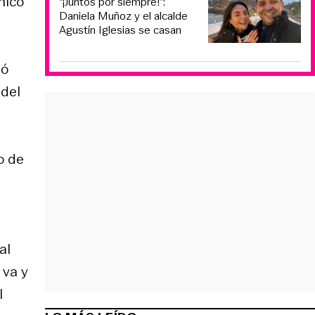
nico
“¡Juntos por siempre!”:
Daniela Muñoz y el alcalde
Agustín Iglesias se casan
nó
 del
o de
al
 va y
l