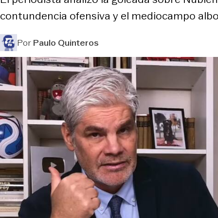
contundencia ofensiva y el mediocampo albo q
Por
Paulo Quinteros