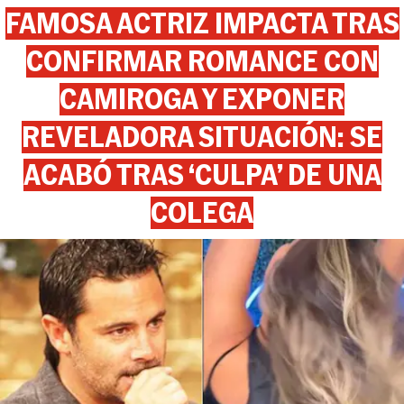
FAMOSA ACTRIZ IMPACTA TRAS
CONFIRMAR ROMANCE CON
CAMIROGA Y EXPONER
REVELADORA SITUACIÓN: SE
ACABÓ TRAS ‘CULPA’ DE UNA
COLEGA