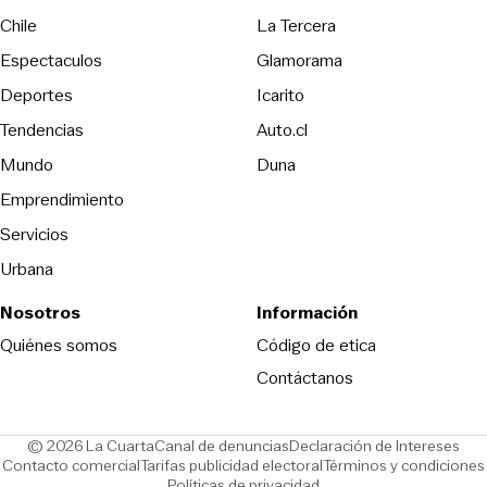
Opens in new wind
Chile
La Tercera
Espectaculos
Glamorama
Opens in new window
Deportes
Icarito
Opens in new window
Tendencias
Auto.cl
Opens in new window
Mundo
Duna
Emprendimiento
Servicios
Urbana
Nosotros
Información
Opens in new
Quiénes somos
Código de etica
Contáctanos
Opens in new window
Ope
© 2026 La Cuarta
Canal de denuncias
Declaración de Intereses
Opens in new window
Opens in new window
Contacto comercial
Tarifas publicidad electoral
Términos y condiciones
Políticas de privacidad