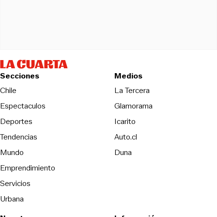
Secciones
Medios
Opens in new wind
Chile
La Tercera
Espectaculos
Glamorama
Opens in new window
Deportes
Icarito
Opens in new window
Tendencias
Auto.cl
Opens in new window
Mundo
Duna
Emprendimiento
Servicios
Urbana