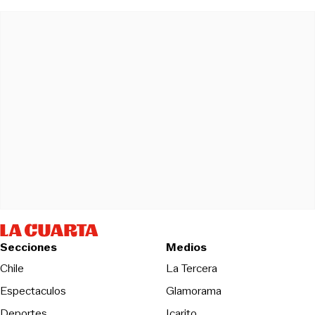
Secciones
Medios
Opens in new wind
Chile
La Tercera
Espectaculos
Glamorama
Opens in new window
Deportes
Icarito