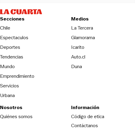
Secciones
Medios
Opens in new wind
Chile
La Tercera
Espectaculos
Glamorama
Opens in new window
Deportes
Icarito
Opens in new window
Tendencias
Auto.cl
Opens in new window
Mundo
Duna
Emprendimiento
Servicios
Urbana
Nosotros
Información
Opens in new
Quiénes somos
Código de etica
Contáctanos