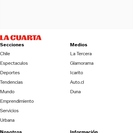
Secciones
Medios
Opens in new wind
Chile
La Tercera
Espectaculos
Glamorama
Opens in new window
Deportes
Icarito
Opens in new window
Tendencias
Auto.cl
Opens in new window
Mundo
Duna
Emprendimiento
Servicios
Urbana
Nosotros
Información