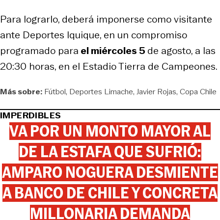
Para lograrlo, deberá imponerse como visitante
ante Deportes Iquique, en un compromiso
programado para
el miércoles 5
de agosto, a las
20:30 horas, en el Estadio Tierra de Campeones.
Más sobre:
Fútbol
Deportes Limache
Javier Rojas
Copa Chile
IMPERDIBLES
VA POR UN MONTO MAYOR AL
DE LA ESTAFA QUE SUFRIÓ:
AMPARO NOGUERA DESMIENTE
A BANCO DE CHILE Y CONCRETA
MILLONARIA DEMANDA