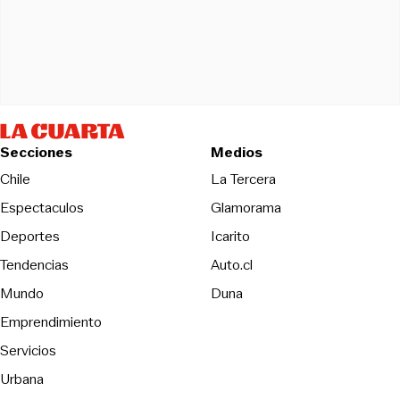
Secciones
Medios
Opens in new wind
Chile
La Tercera
Espectaculos
Glamorama
Opens in new window
Deportes
Icarito
Opens in new window
Tendencias
Auto.cl
Opens in new window
Mundo
Duna
Emprendimiento
Servicios
Urbana