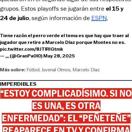
grupos. Estos playoffs se jugarán entre
el 15 y
24 de julio
, según información de
ESPN
.
Tiene razón el perro verde el tema es que hay que traer al
jugador que retire a Marcelo Díaz porque Montes no es.
pic.twitter.com/8JTlRIGtmk
— ,,, (@GranPa0l0)
May 28, 2025
Más sobre:
Fútbol
Juvenal Olmos
Marcelo Díaz
IMPERDIBLES
“ESTOY COMPLICADÍSIMO. SI NO
ES UNA, ES OTRA
ENFERMEDAD”: EL “PEÑETEÑE”
REAPARECE EN TV Y CONFIRMA