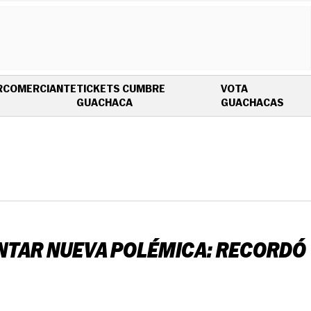
R
COMERCIANTE
TICKETS CUMBRE
VOTA
OPENS IN NEW WINDOW
OPEN
GUACHACA
GUACHACAS
ENTAR NUEVA POLÉMICA: RECORDÓ