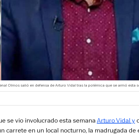
enal Olmos salió en defensa de Arturo Vidal tras la polémica que se armó esta 
que se vio involucrado esta semana
Arturo Vidal y
o
n carrete en un local nocturno, la madrugada de 