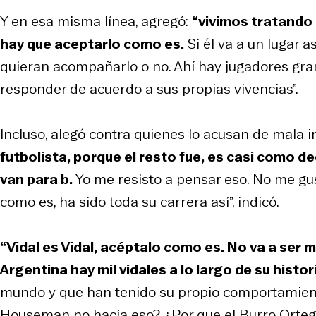
Y en esa misma línea, agregó:
“vivimos tratando e
hay que aceptarlo como es.
Si él va a un lugar 
quieran acompañarlo o no. Ahí hay jugadores gra
responder de acuerdo a sus propias vivencias”.
Incluso, alegó contra quienes lo acusan de mala i
futbolista, porque el resto fue, es casi como dec
van para b.
Yo me resisto a pensar eso. No me gus
como es, ha sido toda su carrera así”, indicó.
“Vidal es Vidal, acéptalo como es. No va a ser m
Argentina hay mil vidales a lo largo de su histor
mundo y que han tenido su propio comportamiento
Houseman no hacía eso? ¿Por que el Burro Ortega h