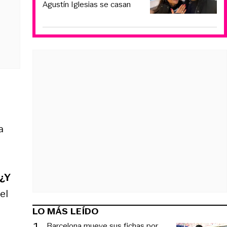
Agustín Iglesias se casan
a
 ¿Y
el
LO MÁS LEÍDO
1
.
Barcelona mueve sus fichas por