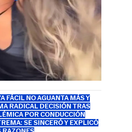
A FÁCIL NO AGUANTA MÁS Y
A RADICAL DECISIÓN TRAS
LÉMICA POR CONDUCCIÓN
REMA: SE SINCERÓ Y EXPLICÓ
S RAZONES