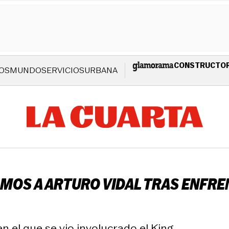
CONSTRUCTO
OS
MUNDO
SERVICIOS
URBANA
LMOS A ARTURO VIDAL TRAS ENFR
n el que se vio involucrado el King.