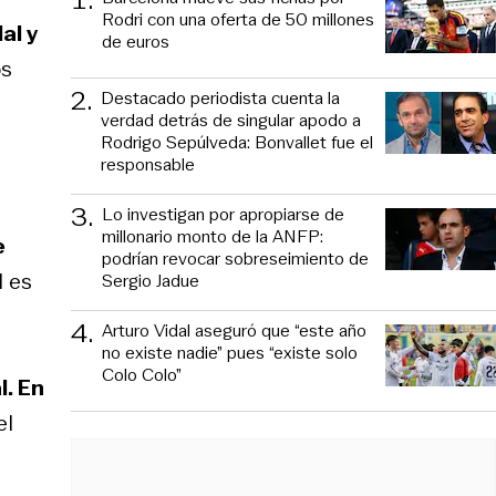
Rodri con una oferta de 50 millones
al y
de euros
os
2
.
Destacado periodista cuenta la
verdad detrás de singular apodo a
Rodrigo Sepúlveda: Bonvallet fue el
responsable
3
.
Lo investigan por apropiarse de
millonario monto de la ANFP:
e
podrían revocar sobreseimiento de
l es
Sergio Jadue
4
.
Arturo Vidal aseguró que “este año
no existe nadie” pues “existe solo
Colo Colo”
l. En
el