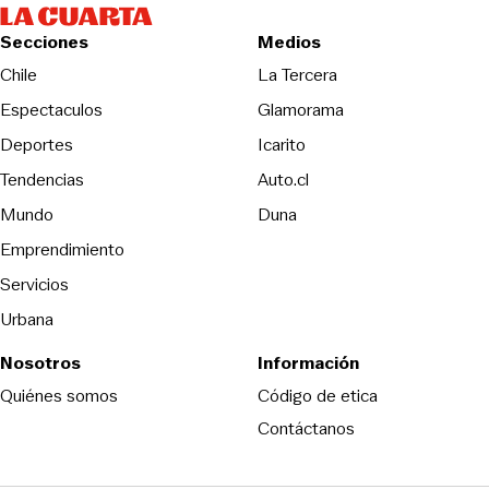
Secciones
Medios
Opens in new wind
Chile
La Tercera
Espectaculos
Glamorama
Opens in new window
Deportes
Icarito
Opens in new window
Tendencias
Auto.cl
Opens in new window
Mundo
Duna
Emprendimiento
Servicios
Urbana
Nosotros
Información
Opens in new
Quiénes somos
Código de etica
Contáctanos