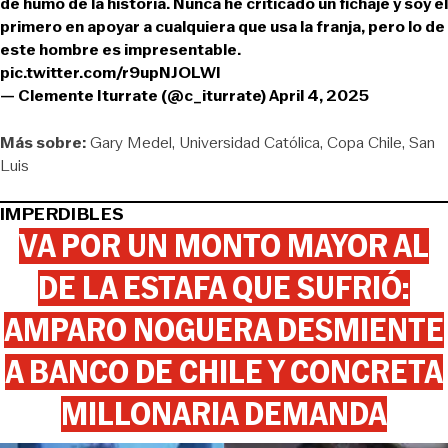
de humo de la historia. Nunca he criticado un fichaje y soy el
primero en apoyar a cualquiera que usa la franja, pero lo de
este hombre es impresentable.
pic.twitter.com/r9upNJOLWl
— Clemente Iturrate (@c_iturrate)
April 4, 2025
Más sobre:
Gary Medel
Universidad Católica
Copa Chile
San
Luis
IMPERDIBLES
VA POR UN MONTO MAYOR AL
DE LA ESTAFA QUE SUFRIÓ:
AMPARO NOGUERA DESMIENTE
A BANCO DE CHILE Y CONCRETA
MILLONARIA DEMANDA