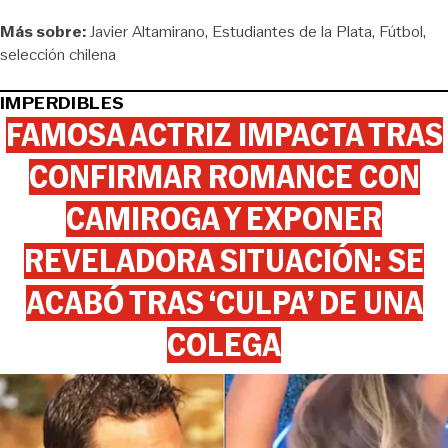
Más sobre:
Javier Altamirano
Estudiantes de la Plata
Fútbol
selección chilena
IMPERDIBLES
FAMOSA ACTRIZ IMPACTA TRAS
CONFIRMAR ROMANCE CON
CAMIROGA Y EXPONER
REVELADORA SITUACIÓN: SE
ACABÓ TRAS ‘CULPA’ DE UNA
COLEGA