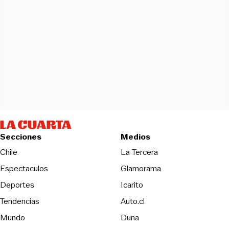
Secciones
Medios
Opens in new wind
Chile
La Tercera
Espectaculos
Glamorama
Opens in new window
Deportes
Icarito
Opens in new window
Tendencias
Auto.cl
Opens in new window
Mundo
Duna