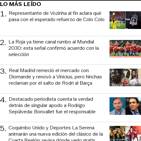
LO MÁS LEÍDO
1
.
Representante de Vozinha al fin aclara qué
pasa con el esperado refuerzo de Colo Colo
2
.
La Roja ya tiene canal rumbo al Mundial
2030: esta señal confirmó acuerdo con la
selección
3
.
Real Madrid remeció el mercado con
Diomande y renovó a Vinicius, pero hinchas
reclaman por el salto de Rodri al Barça
4
.
Destacado periodista cuenta la verdad
detrás de singular apodo a Rodrigo
Sepúlveda: Bonvallet fue el responsable
5
.
Coquimbo Unido y Deportes La Serena
animarán una nueva edición del clásico de la
Cuarta Región: revisa dónde verlo gratis