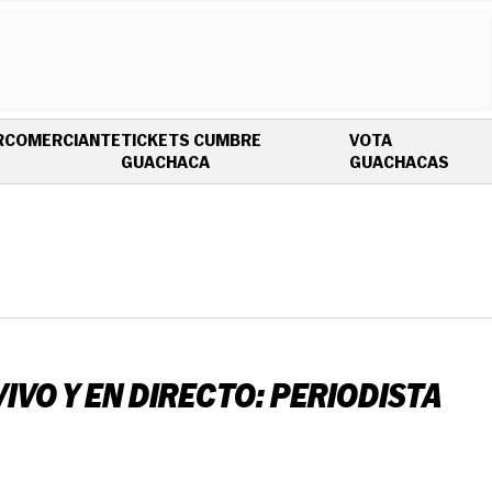
R
COMERCIANTE
TICKETS CUMBRE
VOTA
OPENS IN NEW WINDOW
OPEN
GUACHACA
GUACHACAS
IVO Y EN DIRECTO: PERIODISTA