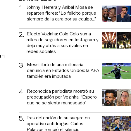
1
.
Johnny Herrera y Aníbal Mosa se
reparten flores: “Lo felicito porque
siempre da la cara por su equipo…”
2
.
Efecto Vozinha: Colo Colo suma
miles de seguidores en Instagram y
deja muy atrás a sus rivales en
redes sociales
an
3
.
Messi libró de una millonaria
denuncia en Estados Unidos: la AFA
también era imputada
4
.
Reconocida periodista mostró su
preocupación por Vozinha: “Espero
que no se sienta manoseado”
5
.
Tras detención de su suegro en
operativo antidrogas: Carlos
Palacios rompió el silencio