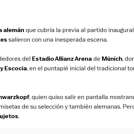
a alemán
que cubría la previa al partido inaugura
ses
salieron con una inesperada escena.
ededores del
Estadio Allianz Arena
de
Múnich
, do
y Escocia
, en el puntapié inicial del tradicional t
hwarzkopf
, quien quiso salir en pantalla mostran
misetas de su selección y también alemanas. Pero
sujetos
.