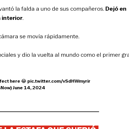
evantó la falda a uno de sus compañeros.
Dejó en
 interior
.
a cámara se movía rápidamente.
ales y dio la vuelta al mundo como el primer gr
ffect here 😂
pic.twitter.com/vSdHWmyrir
ewsNow)
June 14, 2024