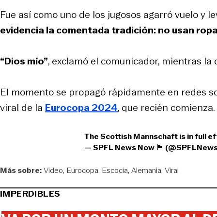
Fue así como uno de los jugosos agarró vuelo y l
evidencia la comentada tradición: no usan ropa
“Dios mío”
, exclamó el comunicador, mientras l
El momento se propagó rápidamente en redes soci
viral de la
Eurocopa 2024
, que recién comienza.
The Scottish Mannschaft is in full e
— SPFL News Now 🏴󠁧󠁢󠁳󠁣󠁴󠁿 (@SPFLN
Más sobre:
Video
Eurocopa
Escocia
Alemania
Viral
IMPERDIBLES