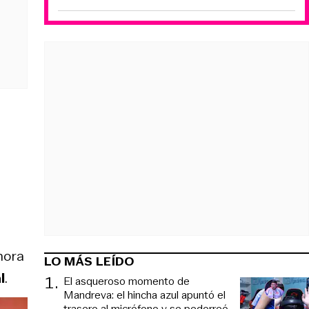
hora
LO MÁS LEÍDO
l
.
1
.
El asqueroso momento de
Mandreva: el hincha azul apuntó el
trasero al micrófono y se pedorreó