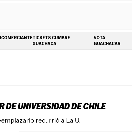
R
COMERCIANTE
TICKETS CUMBRE
VOTA
OPENS IN NEW WINDOW
OPEN
GUACHACA
GUACHACAS
 DE UNIVERSIDAD DE CHILE
reemplazarlo recurrió a La U.