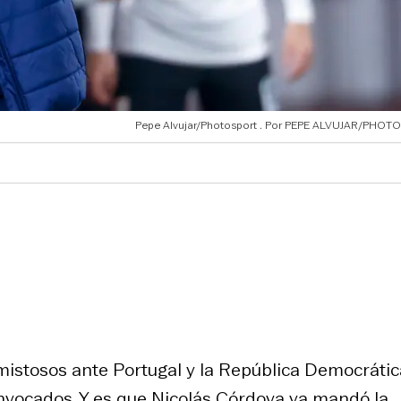
Pepe Alvujar/Photosport
PEPE ALVUJAR/PHOT
mistosos ante Portugal y la República Democrátic
onvocados. Y es que Nicolás Córdova ya mandó la