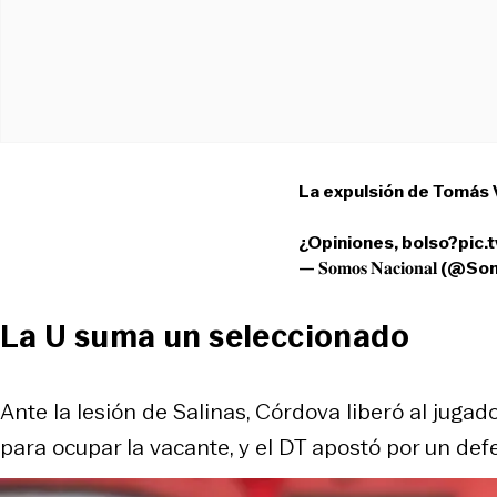
La expulsión de Tomás 
¿Opiniones, bolso?
pic
— 𝐒𝐨𝐦𝐨𝐬 𝐍𝐚𝐜𝐢𝐨𝐧𝐚𝐥
La U suma un seleccionado
Ante la lesión de Salinas, Córdova liberó al jugad
para ocupar la vacante, y el DT apostó por un de