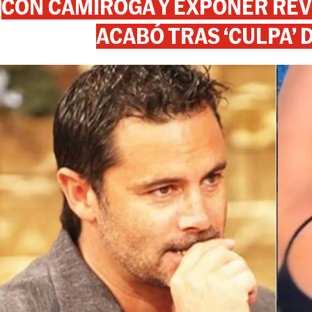
CON CAMIROGA Y EXPONER REV
ACABÓ TRAS ‘CULPA’ 