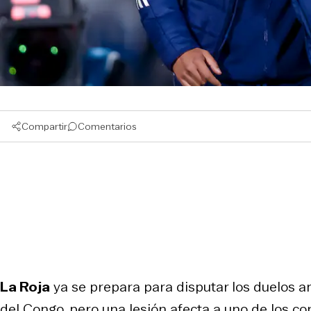
Compartir
Comentarios
La Roja
ya se prepara para disputar los duelos a
del Congo, pero una lesión afecta a uno de los c