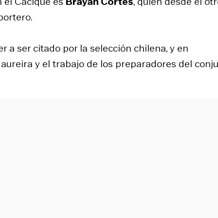
n el Cacique es
Brayan Cortés
, quien desde el ot
portero.
r a ser citado por la selección chilena, y en
aureira y el trabajo de los preparadores del conj