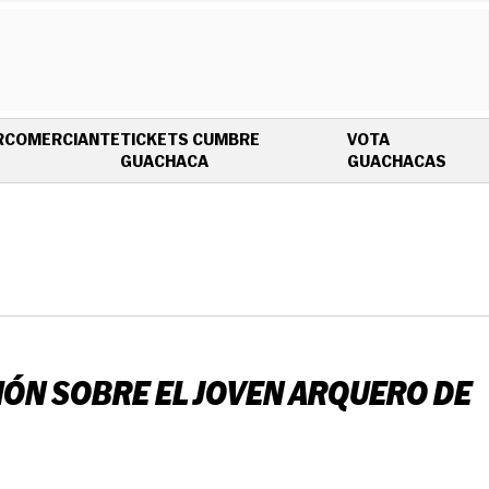
R
COMERCIANTE
TICKETS CUMBRE
VOTA
OPENS IN NEW WINDOW
OPEN
GUACHACA
GUACHACAS
IÓN SOBRE EL JOVEN ARQUERO DE