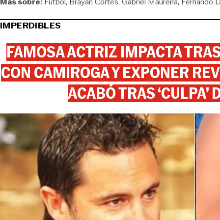
Más sobre:
Fútbol
Brayan Cortés
Gabriel Maureira
Fernando D
IMPERDIBLES
FAMOSA ACTRIZ IMPACTA TR
CON CAMIROGA Y EXPONER REV
ACABÓ TRAS ‘CULPA’ 