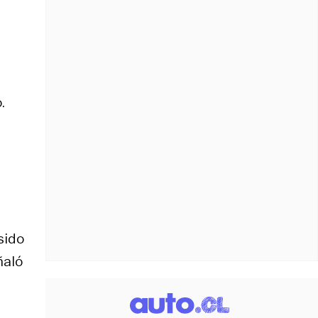
.
sido
ñaló