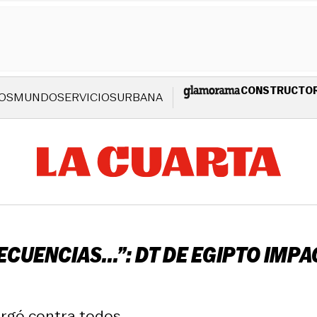
CONSTRUCTO
OS
MUNDO
SERVICIOS
URBANA
ECUENCIAS...”: DT DE EGIPTO IM
argó contra todos.