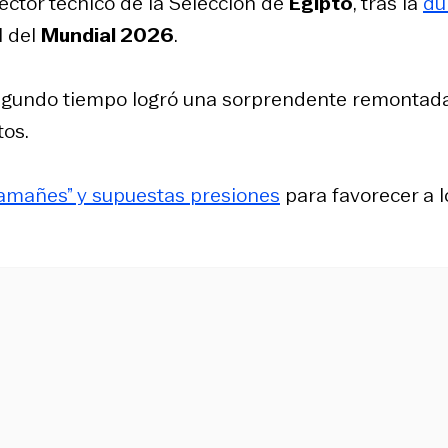
irector técnico de la Selección de
Egipto
, tras la
du
l del
Mundial 2026
.
 segundo tiempo logró una sorprendente remontad
tos.
“amañes” y supuestas presiones
para favorecer a l