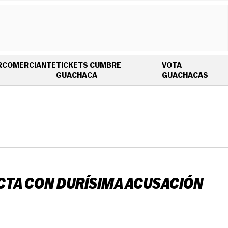
R
COMERCIANTE
TICKETS CUMBRE
VOTA
OPENS IN NEW WINDOW
OPEN
GUACHACA
GUACHACAS
PACTA CON DURÍSIMA ACUSACIÓN