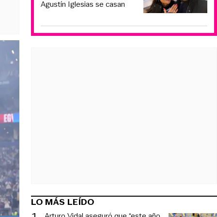
Agustín Iglesias se casan
LO MÁS LEÍDO
1
.
Arturo Vidal aseguró que “este año