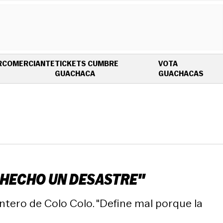
R
COMERCIANTE
TICKETS CUMBRE
VOTA
OPENS IN NEW WINDOW
OPEN
GUACHACA
GUACHACAS
 HECHO UN DESASTRE"
ntero de Colo Colo. "Define mal porque la