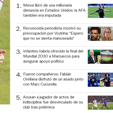
1
.
Messi libró de una millonaria
denuncia en Estados Unidos: la AFA
también era imputada
2
.
Reconocida periodista mostró su
preocupación por Vozinha: “Espero
que no se sienta manoseado”
3
.
Infantino habría ofrecido la final del
Mundial 2030 a Marruecos para
asegurar apoyo político
4
.
Fueron compañeros: Fabián
Orellana disfrutó de un asado junto
con Marc Cucurella
5
.
Acusan a jugador de actos de
indisciplina: fue desvinculado de su
club tras polémica