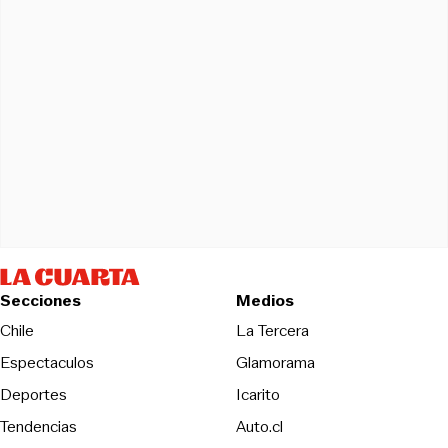
Secciones
Medios
Opens in new wind
Chile
La Tercera
Espectaculos
Glamorama
Opens in new window
Deportes
Icarito
Opens in new window
Tendencias
Auto.cl