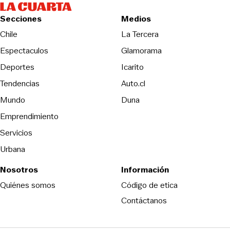
Secciones
Medios
Opens in new wind
Chile
La Tercera
Espectaculos
Glamorama
Opens in new window
Deportes
Icarito
Opens in new window
Tendencias
Auto.cl
Opens in new window
Mundo
Duna
Emprendimiento
Servicios
Urbana
Nosotros
Información
Opens in new
Quiénes somos
Código de etica
Contáctanos