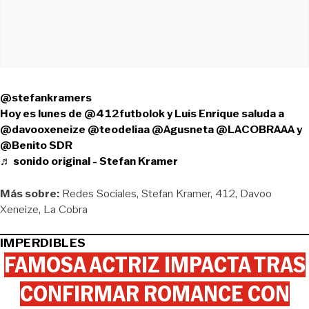
@stefankramers
Hoy es lunes de @412futbolok y Luis Enrique saluda a
@davooxeneize @teodeliaa @Agusneta @LACOBRAAA y
@Benito SDR
♬ sonido original - Stefan Kramer
Más sobre:
Redes Sociales
Stefan Kramer
412
Davoo
Xeneize
La Cobra
IMPERDIBLES
FAMOSA ACTRIZ IMPACTA TRAS
CONFIRMAR ROMANCE CON