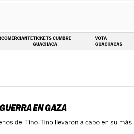
R
COMERCIANTE
TICKETS CUMBRE
VOTA
OPENS IN NEW WINDOW
OPEN
GUACHACA
GUACHACAS
A GUERRA EN GAZA
enos del Tino-Tino llevaron a cabo en su más