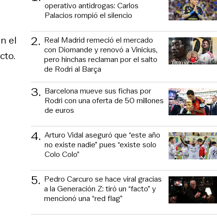
operativo antidrogas: Carlos
Palacios rompió el silencio
2
.
n el
Real Madrid remeció el mercado
con Diomande y renovó a Vinicius,
cto.
pero hinchas reclaman por el salto
de Rodri al Barça
3
.
Barcelona mueve sus fichas por
Rodri con una oferta de 50 millones
de euros
4
.
Arturo Vidal aseguró que “este año
no existe nadie” pues “existe solo
Colo Colo”
5
.
Pedro Carcuro se hace viral gracias
a la Generación Z: tiró un “facto” y
mencionó una “red flag”