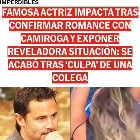
IMPERDIBLES
FAMOSA ACTRIZ IMPACTA TRAS
CONFIRMAR ROMANCE CON
CAMIROGA Y EXPONER
REVELADORA SITUACIÓN: SE
ACABÓ TRAS ‘CULPA’ DE UNA
COLEGA