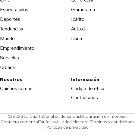
Espectaculos
Glamorama
Opens in new window
Deportes
Icarito
Opens in new window
Tendencias
Auto.cl
Opens in new window
Mundo
Duna
Emprendimiento
Servicios
Urbana
Nosotros
Información
Opens in new
Quiénes somos
Código de etica
Contáctanos
Opens in new window
Ope
© 2026 La Cuarta
Canal de denuncias
Declaración de Intereses
Opens in new window
Opens in new window
Contacto comercial
Tarifas publicidad electoral
Términos y condiciones
Políticas de privacidad