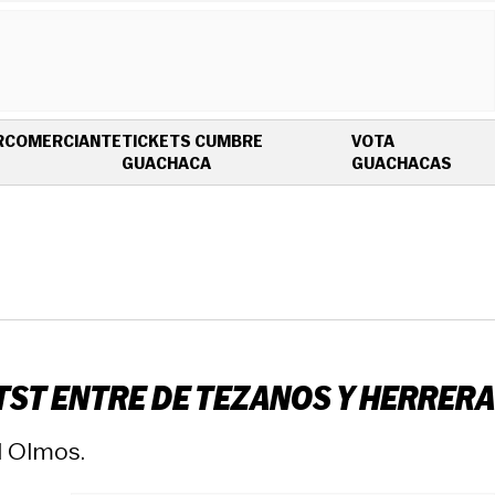
R
COMERCIANTE
TICKETS CUMBRE
VOTA
OPENS IN NEW WINDOW
OPEN
GUACHACA
GUACHACAS
TST ENTRE DE TEZANOS Y HERRERA
l Olmos.