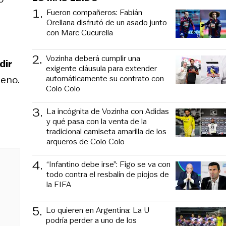
1
.
Fueron compañeros: Fabián
Orellana disfrutó de un asado junto
con Marc Cucurella
2
.
Vozinha deberá cumplir una
dir
exigente cláusula para extender
automáticamente su contrato con
ileno.
Colo Colo
3
.
La incógnita de Vozinha con Adidas
y qué pasa con la venta de la
tradicional camiseta amarilla de los
arqueros de Colo Colo
4
.
“Infantino debe irse”: Figo se va con
todo contra el resbalín de piojos de
la FIFA
5
.
Lo quieren en Argentina: La U
podría perder a uno de los