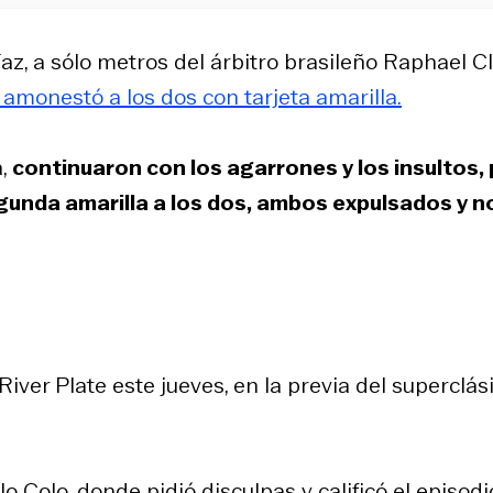
z, a sólo metros del árbitro brasileño Raphael Cl
amonestó a los dos con tarjeta amarilla.
a,
continuaron con los agarrones y los insultos,
gunda amarilla a los dos, ambos expulsados y n
iver Plate este jueves, en la previa del superclás
 Colo, donde pidió disculpas y calificó el episodi