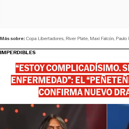
Más sobre:
Copa Libertadores
River Plate
Maxi Falcón
Paulo 
IMPERDIBLES
“ESTOY COMPLICADÍSIMO. SI
ENFERMEDAD”: EL “PEÑETEÑE
CONFIRMA NUEVO DR