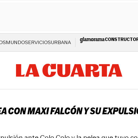
CONSTRUCTO
OS
MUNDO
SERVICIOS
URBANA
EA CON MAXI FALCÓN Y SU EXPULS
pulsión ante Colo Colo y la pelea que tuvo co