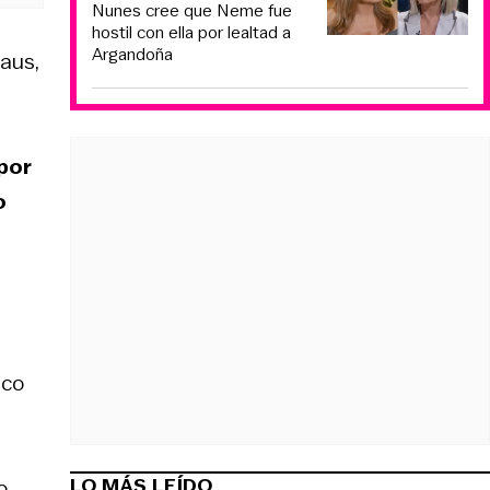
Nunes cree que Neme fue
hostil con ella por lealtad a
Argandoña
aus,
 por
o
ico
LO MÁS LEÍDO
o