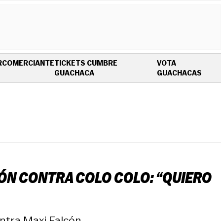
R
COMERCIANTE
TICKETS CUMBRE
VOTA
OPENS IN NEW WINDOW
OPEN
GUACHACA
GUACHACAS
IÓN CONTRA COLO COLO: “QUIERO
ntra Maxi Falcón.