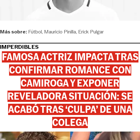
Más sobre:
Fútbol
Mauricio Pinilla
Erick Pulgar
IMPERDIBLES
FAMOSA ACTRIZ IMPACTA TRAS
CONFIRMAR ROMANCE CON
CAMIROGA Y EXPONER
REVELADORA SITUACIÓN: SE
ACABÓ TRAS ‘CULPA’ DE UNA
COLEGA