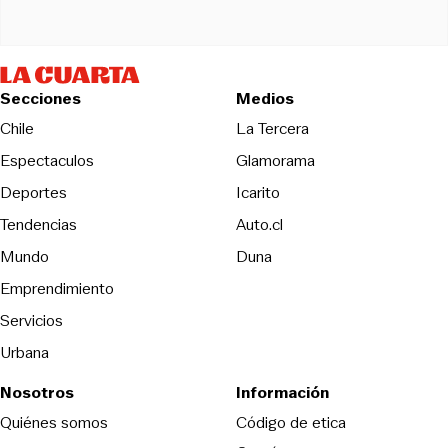
Secciones
Medios
Opens in new wind
Chile
La Tercera
Espectaculos
Glamorama
Opens in new window
Deportes
Icarito
Opens in new window
Tendencias
Auto.cl
Opens in new window
Mundo
Duna
Emprendimiento
Servicios
Urbana
Nosotros
Información
Opens in new
Quiénes somos
Código de etica