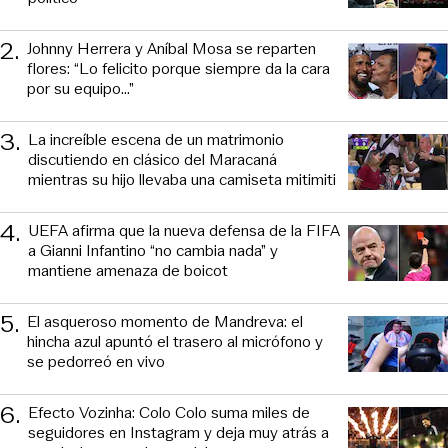
2
.
Johnny Herrera y Aníbal Mosa se reparten
flores: “Lo felicito porque siempre da la cara
por su equipo…”
3
.
La increíble escena de un matrimonio
discutiendo en clásico del Maracaná
mientras su hijo llevaba una camiseta mitimiti
4
.
UEFA afirma que la nueva defensa de la FIFA
a Gianni Infantino “no cambia nada” y
mantiene amenaza de boicot
5
.
El asqueroso momento de Mandreva: el
hincha azul apuntó el trasero al micrófono y
se pedorreó en vivo
6
.
Efecto Vozinha: Colo Colo suma miles de
seguidores en Instagram y deja muy atrás a