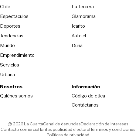
Opens in new wind
Chile
La Tercera
Espectaculos
Glamorama
Opens in new window
Deportes
Icarito
Opens in new window
Tendencias
Auto.cl
Opens in new window
Mundo
Duna
Emprendimiento
Servicios
Urbana
Nosotros
Información
Opens in new
Quiénes somos
Código de etica
Contáctanos
Opens in new window
Ope
© 2026 La Cuarta
Canal de denuncias
Declaración de Intereses
Opens in new window
Opens in new window
Contacto comercial
Tarifas publicidad electoral
Términos y condiciones
Políticas de privacidad