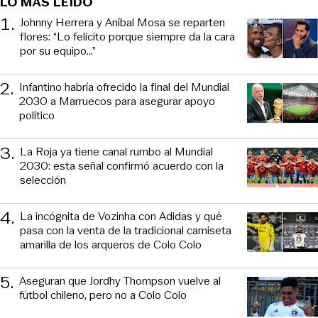
LO MÁS LEÍDO
1
.
Johnny Herrera y Aníbal Mosa se reparten
flores: “Lo felicito porque siempre da la cara
por su equipo…”
2
.
Infantino habría ofrecido la final del Mundial
2030 a Marruecos para asegurar apoyo
político
3
.
La Roja ya tiene canal rumbo al Mundial
2030: esta señal confirmó acuerdo con la
selección
4
.
La incógnita de Vozinha con Adidas y qué
pasa con la venta de la tradicional camiseta
amarilla de los arqueros de Colo Colo
5
.
Aseguran que Jordhy Thompson vuelve al
fútbol chileno, pero no a Colo Colo