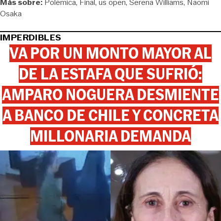
Más sobre:
Polémica
Final
us open
Serena Williams
Naomi
Osaka
IMPERDIBLES
VA POR UN MONTO MAYOR AL
DE LA ESTAFA QUE SUFRIÓ:
AMPARO NOGUERA DESMIENTE
A BANCO DE CHILE Y CONCRETA
MILLONARIA DEMANDA