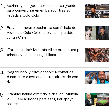
1
.
Vozinha ya negocia con una marca grande
para convertirse en embajador tras su
llegada a Colo Colo
2
.
Bravo se mostró pesimista con fichaje de
Vozinha a Colo Colo: no olvida el partido
contra Chile
3
.
¡Esto es lucha!: Mustafa Ali se presentará por
primera vez en un ring chileno
4
.
“Vagabundo” y “provocador”: Neymar es
duramente cuestionado tras altercado con
rivales
5
.
Infantino habría ofrecido la final del Mundial
2030 a Marruecos para asegurar apoyo
político