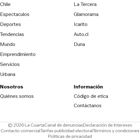
Opens in new wind
Chile
La Tercera
Espectaculos
Glamorama
Opens in new window
Deportes
Icarito
Opens in new window
Tendencias
Auto.cl
Opens in new window
Mundo
Duna
Emprendimiento
Servicios
Urbana
Nosotros
Información
Opens in new
Quiénes somos
Código de etica
Contáctanos
Opens in new window
Ope
© 2026 La Cuarta
Canal de denuncias
Declaración de Intereses
Opens in new window
Opens in new window
Contacto comercial
Tarifas publicidad electoral
Términos y condiciones
Políticas de privacidad