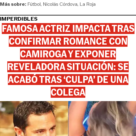
Más sobre:
Fútbol
Nicolás Córdova
La Roja
IMPERDIBLES
FAMOSA ACTRIZ IMPACTA TRAS
CONFIRMAR ROMANCE CON
CAMIROGA Y EXPONER
REVELADORA SITUACIÓN: SE
ACABÓ TRAS ‘CULPA’ DE UNA
COLEGA