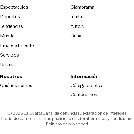
Espectaculos
Glamorama
Opens in new window
Deportes
Icarito
Opens in new window
Tendencias
Auto.cl
Opens in new window
Mundo
Duna
Emprendimiento
Servicios
Urbana
Nosotros
Información
Opens in new
Quiénes somos
Código de etica
Contáctanos
Opens in new window
Ope
© 2026 La Cuarta
Canal de denuncias
Declaración de Intereses
Opens in new window
Opens in new window
Contacto comercial
Tarifas publicidad electoral
Términos y condiciones
Políticas de privacidad