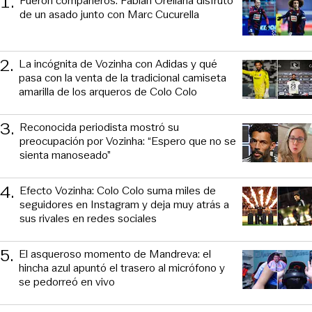
1
.
Fueron compañeros: Fabián Orellana disfrutó
de un asado junto con Marc Cucurella
2
.
La incógnita de Vozinha con Adidas y qué
pasa con la venta de la tradicional camiseta
amarilla de los arqueros de Colo Colo
3
.
Reconocida periodista mostró su
preocupación por Vozinha: “Espero que no se
sienta manoseado”
4
.
Efecto Vozinha: Colo Colo suma miles de
seguidores en Instagram y deja muy atrás a
sus rivales en redes sociales
5
.
El asqueroso momento de Mandreva: el
hincha azul apuntó el trasero al micrófono y
se pedorreó en vivo