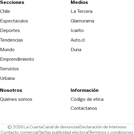
Secciones
Medios
Opens in new wind
Chile
La Tercera
Espectaculos
Glamorama
Opens in new window
Deportes
Icarito
Opens in new window
Tendencias
Auto.cl
Opens in new window
Mundo
Duna
Emprendimiento
Servicios
Urbana
Nosotros
Información
Opens in new
Quiénes somos
Código de etica
Contáctanos
Opens in new window
Ope
© 2026 La Cuarta
Canal de denuncias
Declaración de Intereses
Opens in new window
Opens in new window
Contacto comercial
Tarifas publicidad electoral
Términos y condiciones