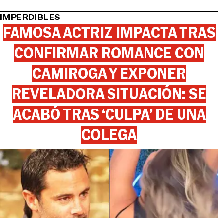
IMPERDIBLES
FAMOSA ACTRIZ IMPACTA TRAS
CONFIRMAR ROMANCE CON
CAMIROGA Y EXPONER
REVELADORA SITUACIÓN: SE
ACABÓ TRAS ‘CULPA’ DE UNA
COLEGA