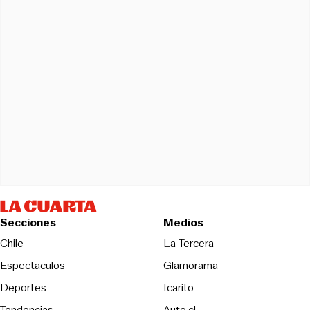
Secciones
Medios
Opens in new wind
Chile
La Tercera
Espectaculos
Glamorama
Opens in new window
Deportes
Icarito
Opens in new window
Tendencias
Auto.cl