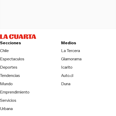
Secciones
Medios
Opens in new wind
Chile
La Tercera
Espectaculos
Glamorama
Opens in new window
Deportes
Icarito
Opens in new window
Tendencias
Auto.cl
Opens in new window
Mundo
Duna
Emprendimiento
Servicios
Urbana