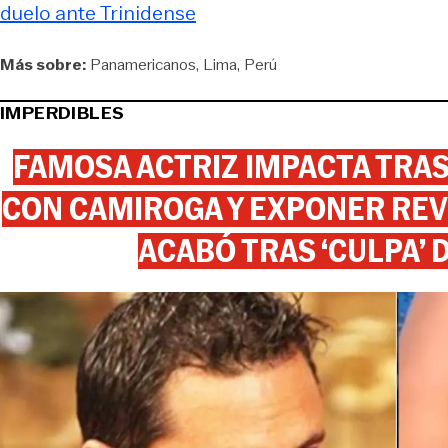
duelo ante Trinidense
Más sobre:
Panamericanos
Lima
Perú
IMPERDIBLES
FAMOSA ACTRIZ IMPACTA TR
CON CAMIROGA Y EXPONER REV
ACABÓ TRAS ‘CULPA’ 