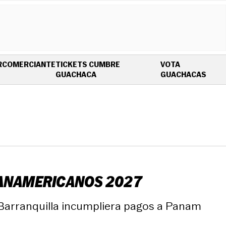
R
COMERCIANTE
TICKETS CUMBRE
VOTA
OPENS IN NEW WINDOW
OPEN
GUACHACA
GUACHACAS
 PANAMERICANOS 2027
e Barranquilla incumpliera pagos a Panam