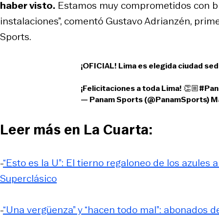
haber visto.
Estamos muy comprometidos con brin
instalaciones”, comentó Gustavo Adrianzén, prime
Sports.
¡OFICIAL! Lima es elegida ciudad se
¡Felicitaciones a toda Lima! 👏🏼
#Pan
— Panam Sports (@PanamSports)
M
Leer más en La Cuarta:
-
“Esto es la U”: El tierno regaloneo de los azules a
Superclásico
-
“Una vergüenza” y “hacen todo mal”: abonados de 