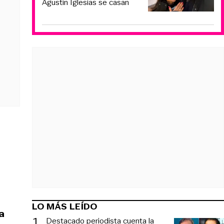
Agustín Iglesias se casan
LO MÁS LEÍDO
a
1
.
Destacado periodista cuenta la