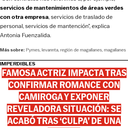
servicios de mantenimientos de áreas verdes
con otra empresa
, servicios de traslado de
personal, servicios de mantención”, explica
Antonia Fuenzalida.
Más sobre:
Pymes
levannta
región de magallanes
magallanes
IMPERDIBLES
FAMOSA ACTRIZ IMPACTA TRAS
CONFIRMAR ROMANCE CON
CAMIROGA Y EXPONER
REVELADORA SITUACIÓN: SE
ACABÓ TRAS ‘CULPA’ DE UNA