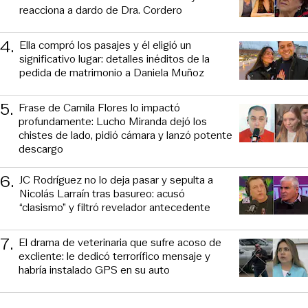
reacciona a dardo de Dra. Cordero
4
.
Ella compró los pasajes y él eligió un
significativo lugar: detalles inéditos de la
pedida de matrimonio a Daniela Muñoz
5
.
Frase de Camila Flores lo impactó
profundamente: Lucho Miranda dejó los
chistes de lado, pidió cámara y lanzó potente
descargo
6
.
JC Rodríguez no lo deja pasar y sepulta a
Nicolás Larraín tras basureo: acusó
“clasismo” y filtró revelador antecedente
7
.
El drama de veterinaria que sufre acoso de
excliente: le dedicó terrorífico mensaje y
habría instalado GPS en su auto