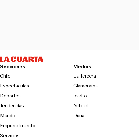
Secciones
Medios
Opens in new wind
Chile
La Tercera
Espectaculos
Glamorama
Opens in new window
Deportes
Icarito
Opens in new window
Tendencias
Auto.cl
Opens in new window
Mundo
Duna
Emprendimiento
Servicios