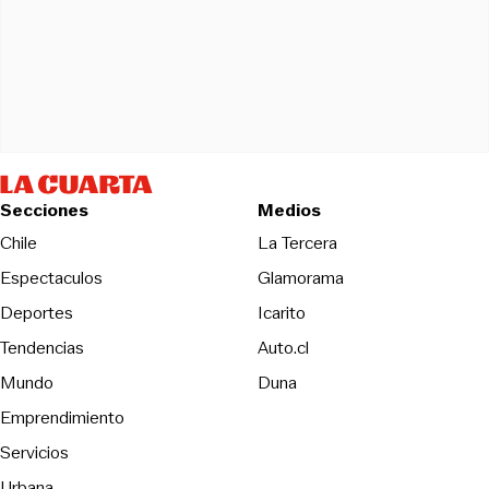
Secciones
Medios
Opens in new wind
Chile
La Tercera
Espectaculos
Glamorama
Opens in new window
Deportes
Icarito
Opens in new window
Tendencias
Auto.cl
Opens in new window
Mundo
Duna
Emprendimiento
Servicios
Urbana