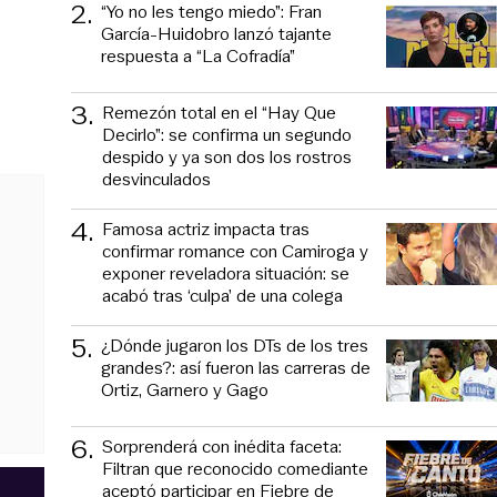
2
.
“Yo no les tengo miedo”: Fran
García-Huidobro lanzó tajante
respuesta a “La Cofradía”
3
.
Remezón total en el “Hay Que
Decirlo”: se confirma un segundo
despido y ya son dos los rostros
desvinculados
4
.
Famosa actriz impacta tras
confirmar romance con Camiroga y
exponer reveladora situación: se
acabó tras ‘culpa’ de una colega
5
.
¿Dónde jugaron los DTs de los tres
grandes?: así fueron las carreras de
Ortiz, Garnero y Gago
6
.
Sorprenderá con inédita faceta:
Filtran que reconocido comediante
aceptó participar en Fiebre de