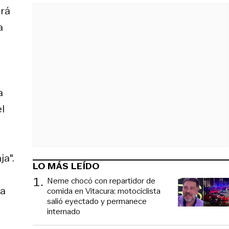
ará
a
a
el
ja".
LO MÁS LEÍDO
1
.
Neme chocó con repartidor de
pa
comida en Vitacura: motociclista
salió eyectado y permanece
internado