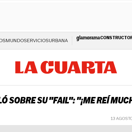
CONSTRUCTO
OS
MUNDO
SERVICIOS
URBANA
Ó SOBRE SU "FAIL": "¡ME REÍ MUC
13 AGOSTO