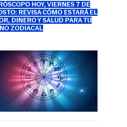
ÓSCOPO HOY, VIERNES 7 DE
STO: REVISA CÓMO ESTARÁ EL
R, DINERO Y SALUD PARA TU
GNO ZODIACAL