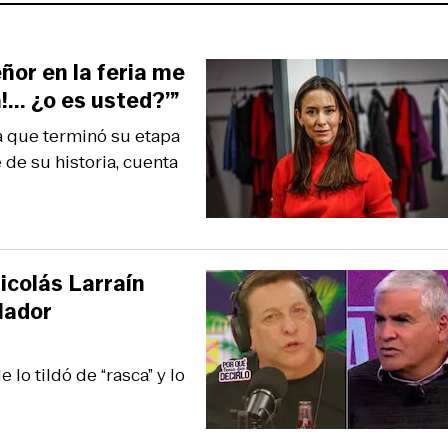
ñor en la feria me
!... ¿o es usted?’”
a que terminó su etapa
 de su historia, cuenta
icolás Larraín
elador
lo tildó de “rasca” y lo