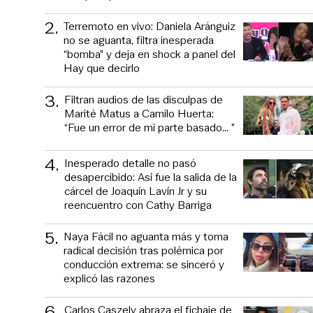
2
.
Terremoto en vivo: Daniela Aránguiz
no se aguanta, filtra inesperada
“bomba” y deja en shock a panel del
Hay que decirlo
3
.
Filtran audios de las disculpas de
Marité Matus a Camilo Huerta:
“Fue un error de mi parte basado... ”
4
.
Inesperado detalle no pasó
desapercibido: Así fue la salida de la
cárcel de Joaquín Lavín Jr y su
reencuentro con Cathy Barriga
5
.
Naya Fácil no aguanta más y toma
radical decisión tras polémica por
conducción extrema: se sinceró y
explicó las razones
6
.
Carlos Caszely abraza el fichaje de