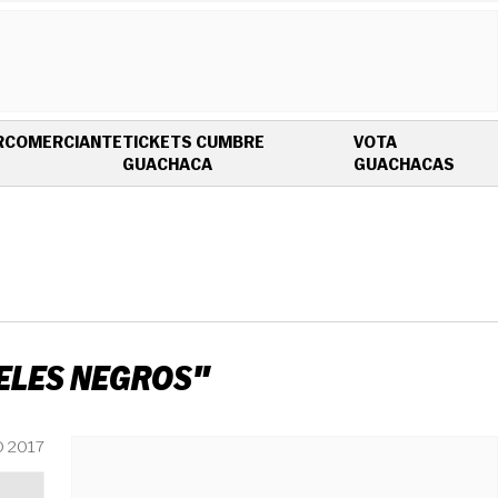
R
COMERCIANTE
TICKETS CUMBRE
VOTA
OPENS IN NEW WINDOW
OPEN
GUACHACA
GUACHACAS
ELES NEGROS"
O 2017