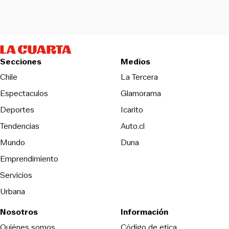
Secciones
Medios
Opens in new wind
Chile
La Tercera
Espectaculos
Glamorama
Opens in new window
Deportes
Icarito
Opens in new window
Tendencias
Auto.cl
Opens in new window
Mundo
Duna
Emprendimiento
Servicios
Urbana
Nosotros
Información
Opens in new
Quiénes somos
Código de etica