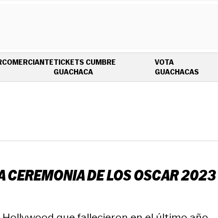
R
COMERCIANTE
TICKETS CUMBRE
VOTA
OPENS IN NEW WINDOW
OPEN
GUACHACA
GUACHACAS
NA CEREMONIA DE LOS OSCAR 2023
Hollywood que fallecieron en el último año.