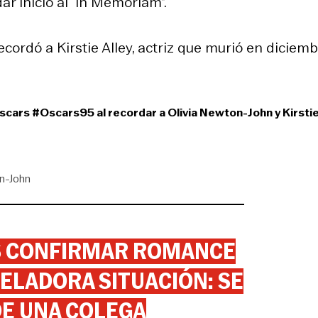
ar inicio al “In Memoriam”.
cordó a Kirstie Alley, actriz que murió en diciem
scars
#Oscars95
al recordar a Olivia Newton-John y Kirsti
n-John
AS CONFIRMAR ROMANCE
ELADORA SITUACIÓN: SE
DE UNA COLEGA