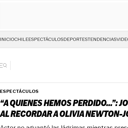
INICIO
CHILE
ESPECTÁCULOS
DEPORTES
TENDENCIAS
VIDE
ESPECTÁCULOS
“A QUIENES HEMOS PERDIDO…”: J
AL RECORDAR A OLIVIA NEWTON-
Actor no aguantó las lágrimas mientras prese