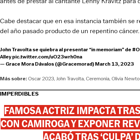
antes de prestar al cantante Lenny Kravitz para d
Cabe destacar que en esa instancia también se re
del año pasado producto de un repentino cáncer.
John Travolta se quiebra al presentar “in memoriam” de
#O
Alley
pic.twitter.com/uO23wrh0na
— Grace Mora Dávalos (@Gracemorad)
March 13, 2023
Más sobre:
Oscar 2023
John Travolta
Ceremonia
Olivia Newto
IMPERDIBLES
FAMOSA ACTRIZ IMPACTA TR
CON CAMIROGA Y EXPONER REV
ACABÓ TRAS ‘CULPA’ 