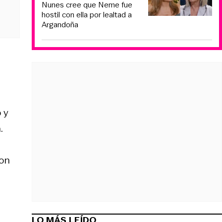
Nunes cree que Neme fue
hostil con ella por lealtad a
Argandoña
 y
.
ron
LO MÁS LEÍDO