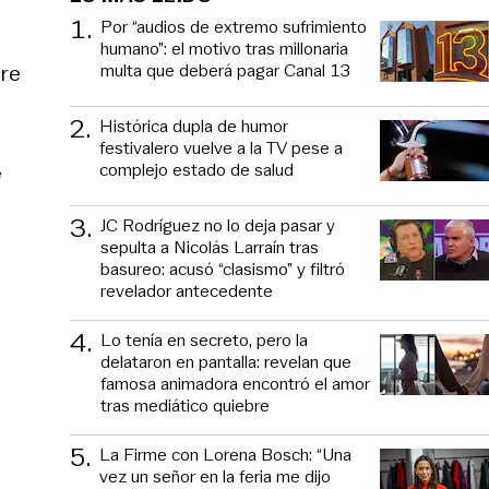
1
.
Por “audios de extremo sufrimiento
humano”: el motivo tras millonaria
multa que deberá pagar Canal 13
bre
2
.
Histórica dupla de humor
festivalero vuelve a la TV pese a
complejo estado de salud
e
3
.
JC Rodríguez no lo deja pasar y
sepulta a Nicolás Larraín tras
basureo: acusó “clasismo” y filtró
revelador antecedente
4
.
Lo tenía en secreto, pero la
delataron en pantalla: revelan que
famosa animadora encontró el amor
tras mediático quiebre
5
.
La Firme con Lorena Bosch: “Una
vez un señor en la feria me dijo