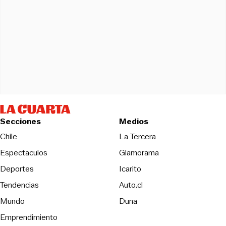
Secciones
Medios
Opens in new wind
Chile
La Tercera
Espectaculos
Glamorama
Opens in new window
Deportes
Icarito
Opens in new window
Tendencias
Auto.cl
Opens in new window
Mundo
Duna
Emprendimiento