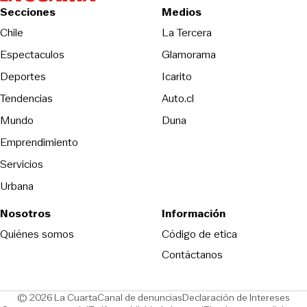
Secciones
Medios
Opens in new wind
Chile
La Tercera
Espectaculos
Glamorama
Opens in new window
Deportes
Icarito
Opens in new window
Tendencias
Auto.cl
Opens in new window
Mundo
Duna
Emprendimiento
Servicios
Urbana
Nosotros
Información
Opens in new
Quiénes somos
Código de etica
Contáctanos
Opens in new window
Ope
© 2026 La Cuarta
Canal de denuncias
Declaración de Intereses