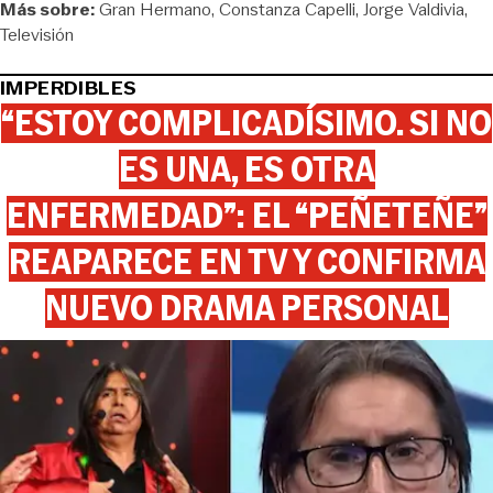
Más sobre:
Gran Hermano
Constanza Capelli
Jorge Valdivia
Televisión
IMPERDIBLES
“ESTOY COMPLICADÍSIMO. SI NO
ES UNA, ES OTRA
ENFERMEDAD”: EL “PEÑETEÑE”
REAPARECE EN TV Y CONFIRMA
NUEVO DRAMA PERSONAL