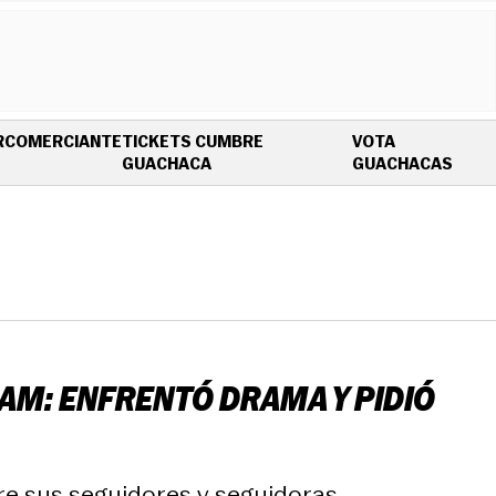
R
COMERCIANTE
TICKETS CUMBRE
VOTA
OPENS IN NEW WINDOW
OPEN
GUACHACA
GUACHACAS
AM: ENFRENTÓ DRAMA Y PIDIÓ
re sus seguidores y seguidoras.