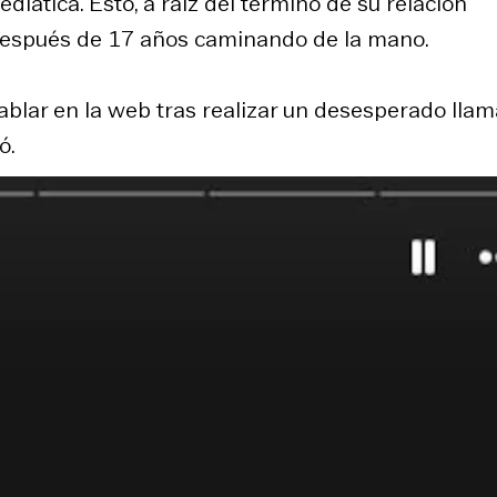
diática. Esto, a raíz del término de su relación
 después de 17 años caminando de la mano.
ablar en la web tras realizar un desesperado lla
ó.