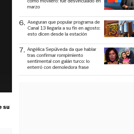
como movilero: fue desvinculado en
marzo
6
.
Aseguran que popular programa de
Canal 13 llegaría a su fin en agosto:
esto dicen desde la estación
7
.
Angélica Sepúlveda da que hablar
tras confirmar rompimiento
sentimental con galán turco: lo
enterró con demoledora frase
e su