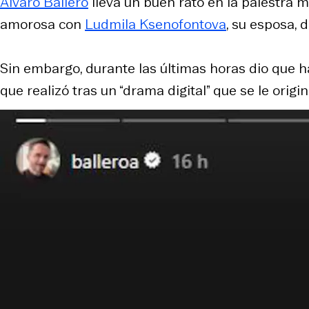
Álvaro Ballero
lleva un buen rato en la palestra me
amorosa con
Ludmila Ksenofontova
, su esposa,
Sin embargo, durante las últimas horas dio que h
que realizó tras un “drama digital” que se le origin