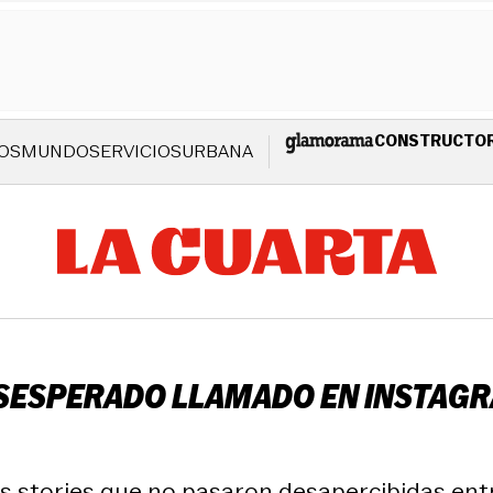
CONSTRUCTO
OS
MUNDO
SERVICIOS
URBANA
SESPERADO LLAMADO EN INSTAGR
as stories que no pasaron desapercibidas ent