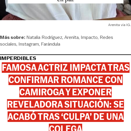
Arenita vía IG.
Más sobre:
Natalia Rodríguez
Arenita
Impacto
Redes
sociales
Instagram
Farándula
IMPERDIBLES
FAMOSA ACTRIZ IMPACTA TRAS
CONFIRMAR ROMANCE CON
CAMIROGA Y EXPONER
REVELADORA SITUACIÓN: SE
ACABÓ TRAS ‘CULPA’ DE UNA
COLEGA