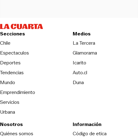
Secciones
Medios
Opens in new wind
Chile
La Tercera
Espectaculos
Glamorama
Opens in new window
Deportes
Icarito
Opens in new window
Tendencias
Auto.cl
Opens in new window
Mundo
Duna
Emprendimiento
Servicios
Urbana
Nosotros
Información
Opens in new
Quiénes somos
Código de etica