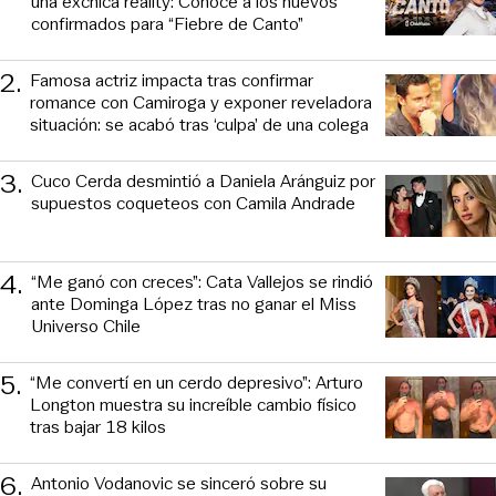
una exchica reality: Conoce a los nuevos
confirmados para “Fiebre de Canto”
2
.
Famosa actriz impacta tras confirmar
romance con Camiroga y exponer reveladora
situación: se acabó tras ‘culpa’ de una colega
3
.
Cuco Cerda desmintió a Daniela Aránguiz por
supuestos coqueteos con Camila Andrade
4
.
“Me ganó con creces”: Cata Vallejos se rindió
ante Dominga López tras no ganar el Miss
Universo Chile
5
.
“Me convertí en un cerdo depresivo”: Arturo
Longton muestra su increíble cambio físico
tras bajar 18 kilos
6
.
Antonio Vodanovic se sinceró sobre su