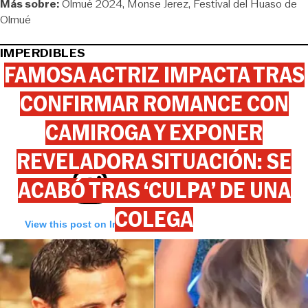
Más sobre:
Olmué 2024
Monse Jerez
Festival del Huaso de
Olmué
IMPERDIBLES
FAMOSA ACTRIZ IMPACTA TRAS
CONFIRMAR ROMANCE CON
CAMIROGA Y EXPONER
REVELADORA SITUACIÓN: SE
ACABÓ TRAS ‘CULPA’ DE UNA
COLEGA
View this post on Instagram