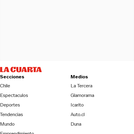
Secciones
Medios
Opens in new wind
Chile
La Tercera
Espectaculos
Glamorama
Opens in new window
Deportes
Icarito
Opens in new window
Tendencias
Auto.cl
Opens in new window
Mundo
Duna
Emprendimiento