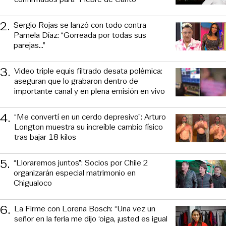
2
.
Sergio Rojas se lanzó con todo contra
Pamela Díaz: “Gorreada por todas sus
parejas…”
3
.
Video triple equis filtrado desata polémica:
aseguran que lo grabaron dentro de
importante canal y en plena emisión en vivo
4
.
“Me convertí en un cerdo depresivo”: Arturo
Longton muestra su increíble cambio físico
tras bajar 18 kilos
5
.
“Lloraremos juntos”: Socios por Chile 2
organizarán especial matrimonio en
Chigualoco
6
.
La Firme con Lorena Bosch: “Una vez un
señor en la feria me dijo ‘oiga, ¡usted es igual