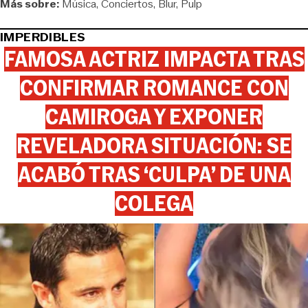
Más sobre:
Música
Conciertos
Blur
Pulp
IMPERDIBLES
FAMOSA ACTRIZ IMPACTA TRAS
CONFIRMAR ROMANCE CON
CAMIROGA Y EXPONER
REVELADORA SITUACIÓN: SE
ACABÓ TRAS ‘CULPA’ DE UNA
COLEGA