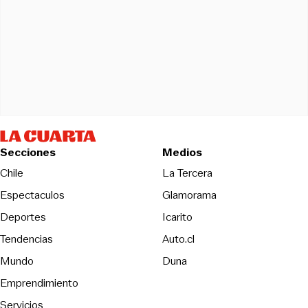
Secciones
Medios
Opens in new wind
Chile
La Tercera
Espectaculos
Glamorama
Opens in new window
Deportes
Icarito
Opens in new window
Tendencias
Auto.cl
Opens in new window
Mundo
Duna
Emprendimiento
Servicios