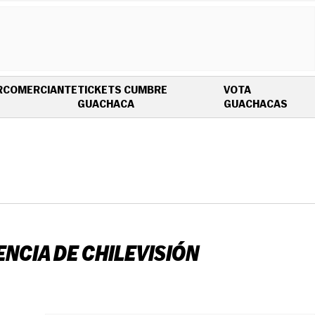
R
COMERCIANTE
TICKETS CUMBRE
VOTA
OPENS IN NEW WINDOW
OPEN
GUACHACA
GUACHACAS
NCIA DE CHILEVISIÓN