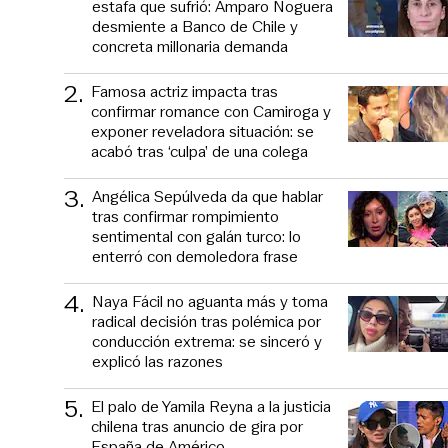
estafa que sufrió: Amparo Noguera
desmiente a Banco de Chile y
concreta millonaria demanda
2
.
Famosa actriz impacta tras
confirmar romance con Camiroga y
exponer reveladora situación: se
acabó tras ‘culpa’ de una colega
3
.
Angélica Sepúlveda da que hablar
tras confirmar rompimiento
sentimental con galán turco: lo
enterró con demoledora frase
4
.
Naya Fácil no aguanta más y toma
radical decisión tras polémica por
conducción extrema: se sinceró y
explicó las razones
5
.
El palo de Yamila Reyna a la justicia
chilena tras anuncio de gira por
España de Américo