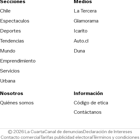
Secciones
Medios
Opens in new wind
Chile
La Tercera
Espectaculos
Glamorama
Opens in new window
Deportes
Icarito
Opens in new window
Tendencias
Auto.cl
Opens in new window
Mundo
Duna
Emprendimiento
Servicios
Urbana
Nosotros
Información
Opens in new
Quiénes somos
Código de etica
Contáctanos
Opens in new window
Ope
© 2026 La Cuarta
Canal de denuncias
Declaración de Intereses
Opens in new window
Opens in new window
Contacto comercial
Tarifas publicidad electoral
Términos y condiciones