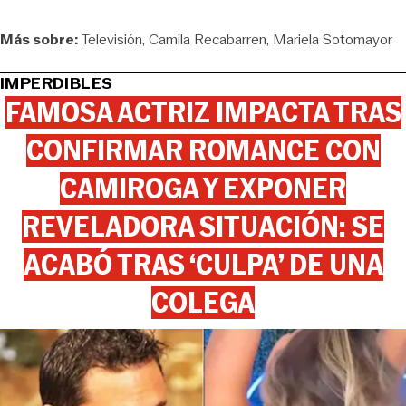
Más sobre:
Televisión
Camila Recabarren
Mariela Sotomayor
IMPERDIBLES
FAMOSA ACTRIZ IMPACTA TRAS
CONFIRMAR ROMANCE CON
CAMIROGA Y EXPONER
REVELADORA SITUACIÓN: SE
ACABÓ TRAS ‘CULPA’ DE UNA
COLEGA