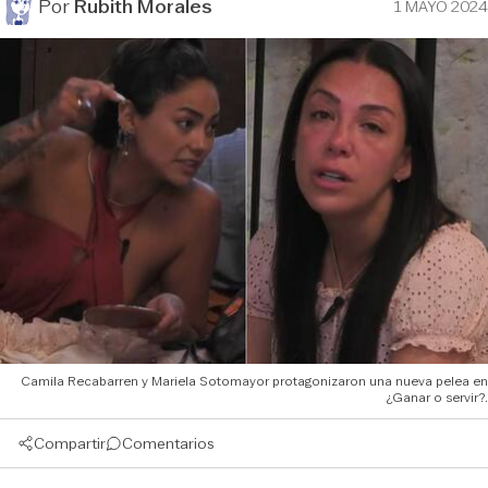
Por
Rubith Morales
1 MAYO 2024
Camila Recabarren y Mariela Sotomayor protagonizaron una nueva pelea en
¿Ganar o servir?.
Compartir
Comentarios