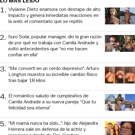
LO MÁS LEÍDO
1
.
Vivianne Dietz enamora con destape de alto
impacto y genera inmediatas reacciones en
la web: el comentario que se repitió
2
.
Suro Solar, popular manager, dio la gran razón
de por qué no trabaja con Camila Andrade y
soltó antecedentes que “no me hacen
confiar en ella”
3
.
“Me convertí en un cerdo depresivo”: Arturo
Longton muestra su increíble cambio físico
tras bajar 18 kilos
4
.
El romántico saludo de cumpleaños de
Camila Andrade a su nueva pareja: “Que tu
felicidad sea eterna”
5
.
“Mi mamá nunca ha sido...”: hijo de Alejandra
Herrera sale en defensa de la actriz y